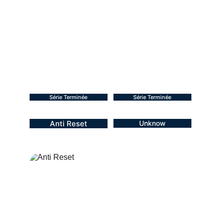
Série Terminée
Série Terminée
Anti Reset
Unknow
BL - 2024
BL - 2024
10 épisodes + 1 spécial
12 épisodes 