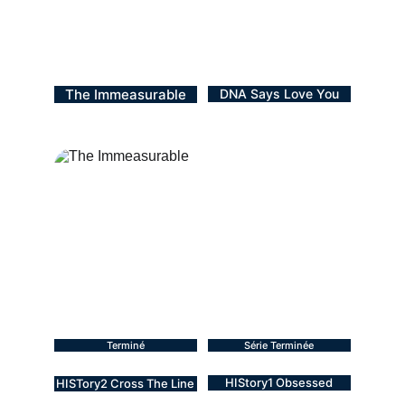
d'être annoncés.
Notre Sélection
The Immeasurable
DNA Says Love You
BL - 2021
BL - 2022
Film
12 épisodes
Terminé
Série Terminée
HIStory1 Obsessed
HISTory2 Cross The Line
BL - 2018
BL  - 2017