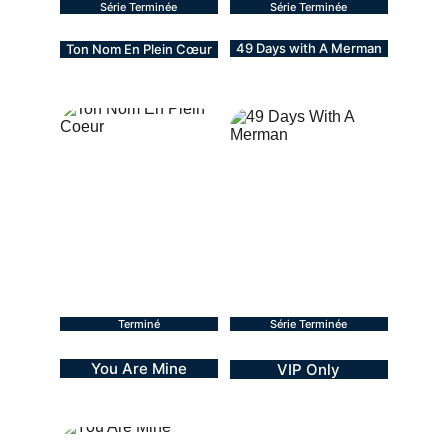
Série Terminée
Série Terminée
49 Days with A Merman
Ton Nom En Plein Cœur
BL - 2020
Drama - 2022
Film
14 épisodes
Terminé
Série Terminée
You Are Mine
VIP Only
BL - 2023
BL - 2023
10 épisodes + 1 spécial
10 épisodes  + 1 spécial