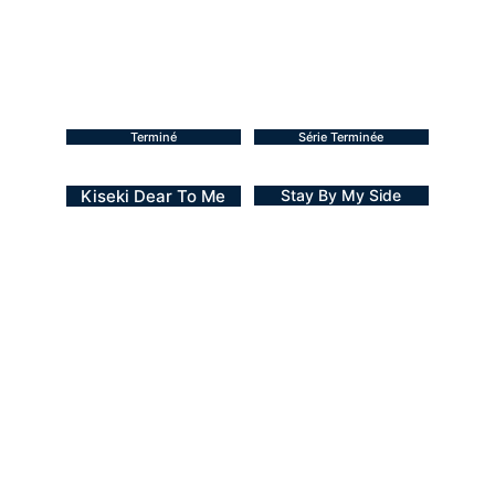
Terminé
Série Terminée
Kiseki Dear To Me
Stay By My Side
BL - 2023
BL - 2023
13 épisodes + 1 spécial
10 épisodes + 1 spécial