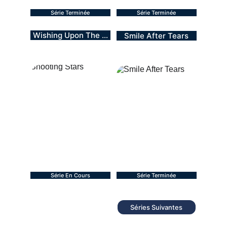
Série Terminée
Série Terminée
Wishing Upon The ...
Smile After Tears
BL - 2026
BL - 2026
12 épisodes
12 épisodes 
Série En Cours
Série Terminée
Séries Suivantes