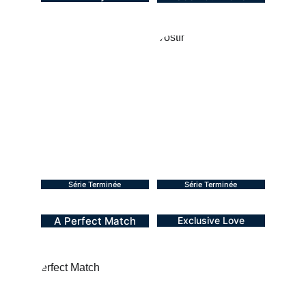
BL - 2024
BL - 2024
12 épisodes
13 épisodes
Série Terminée
Série Terminée
A Perfect Match
Exclusive Love
BL - 2025
BL - 2025
10 épisodes 
12 épisodes