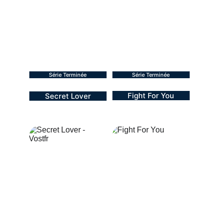
Série Terminée
Série Terminée
Fight For You
Secret Lover
BL - 2025
BL - 2025
10 épisodes
12 épisodes