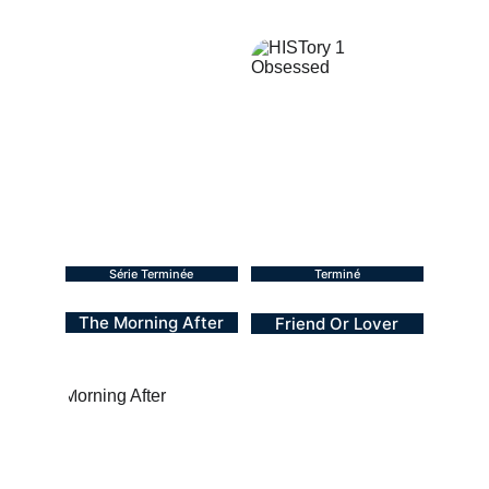
4 épisodes
1 épisode
Série Terminée
Terminé
The Morning After
Friend Or Lover
BL - 2021
BL - 2021
Film
7 épisodes 