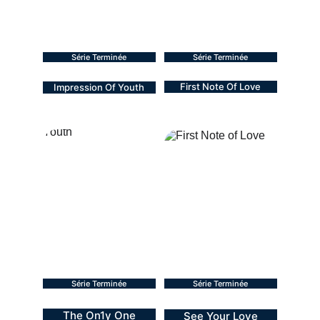
Série Terminée
Série Terminée
First Note Of Love
Impression Of Youth
BL - 2025
BL - 2024
9 épisodes
12 épisodes
Série Terminée
Série Terminée
The On1y One
See Your Love