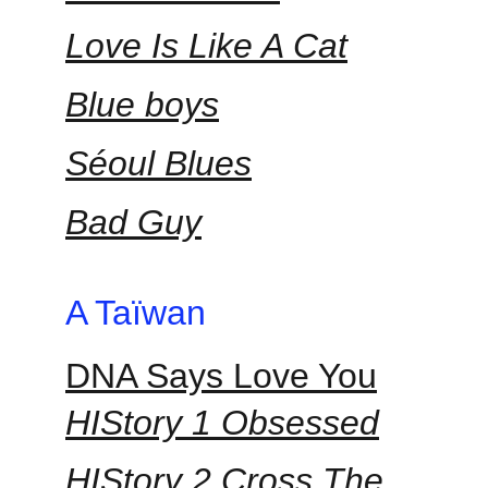
Love Is Like A Cat
Blue boys
Séoul Blues
Bad Guy
A Taïwan
DNA Says Love You
HIStory 1 Obsessed
HIStory 2 Cross The 